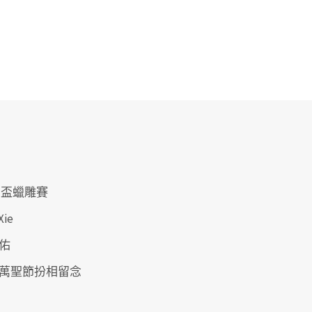
仲盃蠟雕賽
Xie
佑
萬聖節扮相留念