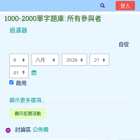
登入
跳至主內容
1000-2000單字題庫: 所有參與者
過濾器
自從
自從
日
月
年
時
分
啟用
顯示更多選項...
討論區
公佈欄