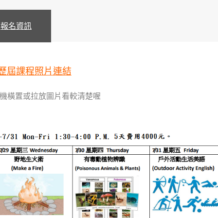
報名資訊
歷屆課程照片連結
機橫置或拉放圖片看較清楚喔