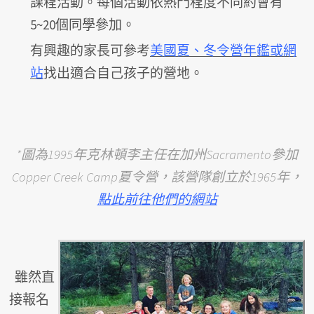
課程活動。每個活動依熱門程度不同約會有
5~20個同學參加。
有興趣的家長可參考
美國夏、冬令營年鑑或網
站
找出適合自己孩子的營地。
*圖為1995年克林頓李主任在加州Sacramento參加
Copper Creek Camp夏令營，該營隊創立於1965年，
點此前往他們的網站
雖然直
接報名