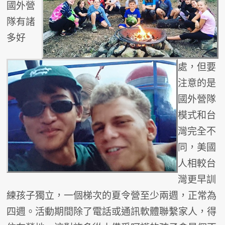
國外營
隊有諸
多好
處，但要
注意的是
國外營隊
模式和台
灣完全不
同，美國
人相較台
灣更早訓
練孩子獨立，一個梯次的夏令營至少兩週，正常為
四週。活動期間除了電話或通訊軟體聯繫家人，得