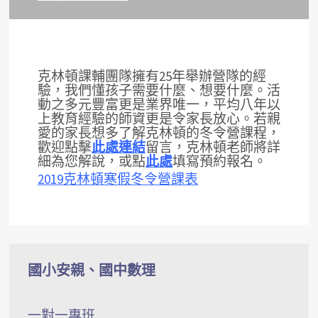
克林頓課輔團隊擁有25年舉辦營隊的經
驗，我們懂孩子需要什麼、想要什麼。活
動之多元豐富更是業界唯一，平均八年以
上教育經驗的師資更是令家長放心。若親
愛的家長想多了解克林頓的冬令營課程，
歡迎點擊
此處連結
留言，克林頓老師將詳
細為您解說，或點
此處
填寫預約報名。
2019克林頓寒假冬令營課表
國小安親、國中數理
一對一專班