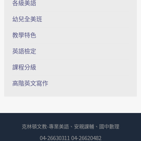
各級美語
幼兒全美班
教學特色
英語檢定
課程分級
高階英文寫作
克林頓文教-專業美語、安親課輔、國中數理
04-26630311 04-26620482