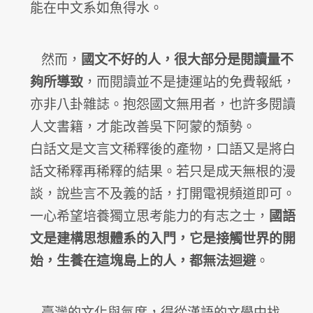
能在中文系如魚得水。
然而，
國文不好的人，
很大部分是閱讀量不
夠所導致
，而閱讀並不是捷運站的免費報紙，
亦非八卦雜誌。抱怨國文無用者，也許多閱讀
人文書籍，
才能改善吳下阿蒙的頹勢。
白話文是文言文稀釋後的產物，
口語又是將白
話文稀釋再稀釋的結果。若只是成天無根的漫
談，
說些言不及義的話，打開電視頻道即可。
一心希望培養獨立思考能力的有志之士，
國語
文是建構思想體系的入門，它是接觸世界的開
始，
生養在這塊島上的人，都無法迴避
。
臺灣的文化與氣度，
得從漢語的文學中找