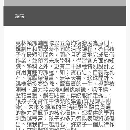
課表
克林頓課輔團隊以五育均衡發展為原則，
規劃出和開學時不同的活潑課程，確保孩
子在最短時間內，開心且確實地完成暑假
作業，並預習未來學科，學習各方面的知
識。學科之外，更有二十餘種特別設計之
實用有趣的課程，如：寶石皂、自製鐘乳
石、解壓線條畫、無字天書、珍珠開蚌、
跳橡筋投壺遊戲、蠶寶寶的一生、導體檢
測器、風力發電機AI圖像辨識、尪仔標、
壓花書籤、鑽石貼畫、傳統服飾走秀...，
讓孩子從實作中快樂的學習(詳見課表附
錄)。未來多領域的生活經驗與融會貫通
的能力是競爭的核心價值，您提供的學習
刺激越豐富，孩子的多元智能表現將越傑
出。讓我們一起用心，許孩子一個規律作