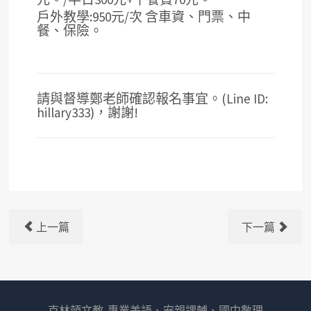
戶外教學:950元/次 含車資、門票、中
餐、保險。
請與督導鄭老師確認報名事宜。(Line ID:
hillary333)，謝謝!
上一篇
下一篇
克林頓文教-專業美語、安親課輔、國中數理