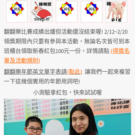
翻翻樂比賽成績出爐但活動還沒結束喔! 2/12~2/20
領獎期限內只要有參與本活動，無論名次皆可到本
班櫃台領取新春紅包100元一份，詳情請點
(得獎名
單及活動規則)
翻翻樂年節英文單字表請
(點此)
讓我們一起來複習
一下這幾個實用的年節用詞吧!
小測驗拿紅包，快來試試喔