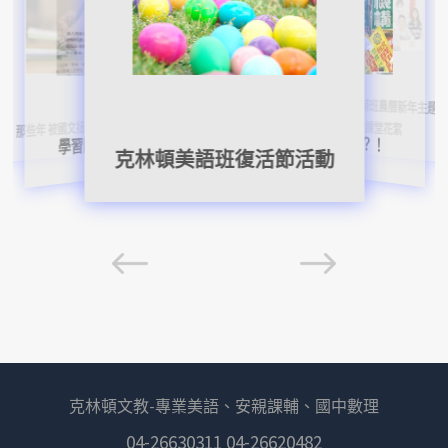
孩子好像談戀愛了，做父母的該
美語班、課輔班農曆新年主題教
怎麼辦?
幼兒ESL美語班-課堂花絮
別讓手機毀了孩子的未來
美語競賽優異表現
那些年 被國文拯救的日子
學課堂花絮
補習也補規矩？！
學習國文的武功秘笈
克林頓美語班復活節活動
克林頓文教-專業美語、安親課輔、國中數理
04-26630311 04-26620482